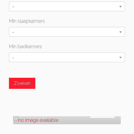
-
Min slaapkamers
-
Min badkamers
-
Te koop
€
0