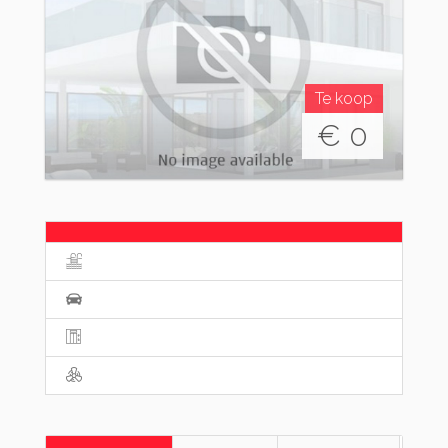
Te koop
€
0